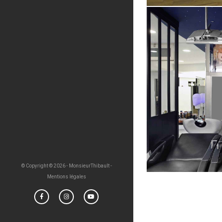
© Copyright ©
2026 - MonsieurThibault -
Mentions légales