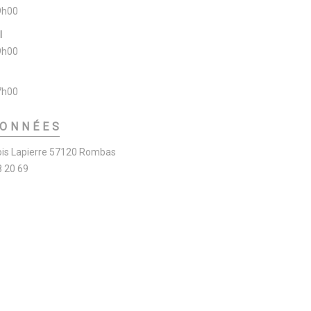
9h00
I
9h00
7h00
ONNÉES
ois Lapierre 57120 Rombas
8 20 69