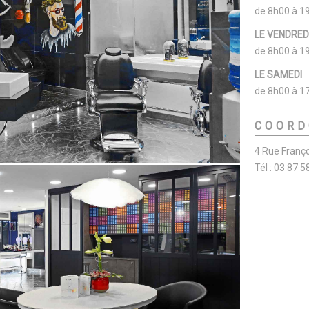
de 8h00 à 1
LE VENDRED
de 8h00 à 1
LE SAMEDI
de 8h00 à 1
COORD
4 Rue Franç
Tél : 03 87 5