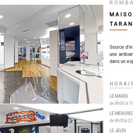
ROMB
MAISO
TARAN
Source d'in
une ambian
dans un es
HORAI
LE MARDI
de 8h00 à 1
LE MERCRED
de 8h00à 21
LE JEUDI